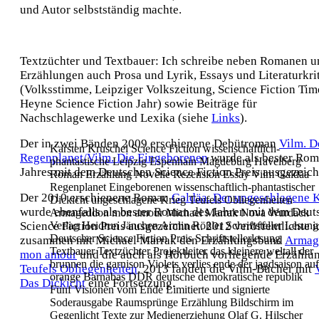
und Autor selbstständig machte.
Textzüchter und Textbauer:
Ich schreibe neben Romanen u
Erzählungen auch Prosa und Lyrik, Essays und Literaturkri
(
Volksstimme, Leipziger Volkszeitung, Science Fiction Tim
Heyne Science Fiction Jahr
) sowie Beiträge für
Nachschlagewerke und Lexika (siehe
Links
).
Der in zwei Bänden 2009 erschienene Debütroman
Vilm. D
Karsten Kruschel Science Fiction wissenschaftlich-
Regenplanet
/
Vilm. Die Eingeborenen
wurde als bester Rom
phantastische Leipzig Espenhain Magdeburg Havelberg
Jahres mit dem
Deutschen Science Fiction Preis
ausgezeich
Roman Erzählung Novelle Rezension Essay Vilm Galdäa
Regenplanet Eingeborenen wissenschaftlich-phantastischer
Der 2010 erschienene Roman
Galdäa. Der ungeschlagene 
Dickicht ungeschlagene Krieg Teufels Obliegenheiten
wurde ebenfalls als bester Roman des Jahren mit dem
Deut
Armageddon mon amour Michael Marrak Nova Wurdack
Science Fiction Preis
Verlag Heidrun Jänchen Armin Rößler Schriftsteller Lesung
ausgezeichnet. 2012 veröffentlichte i
Deutscher Science Fiction Preis Schriftstellerlesung
zusammen mit Michael Marrak den Erzählungsband
Armag
Textbauer Textzüchter Projektleiter das kleinere weltall der
mon amour
und die auch als Hörbuch vorliegende Erzählu
brunnen die garnison Violets verlies ende der jagdsaison auf
Teufels Obliegenheiten
. 2013 fanden die Vilm-Bücher mit
orange Barnabas DDR deutsche demokratische republik
Das Dickicht
eine Fortsetzung.
Fünf Visionen vom Ende Limitierte und signierte
Soderausgabe Raumsprünge Erzählung Bildschirm im
Gegenlicht Texte zur Medienerziehung Olaf G. Hilscher